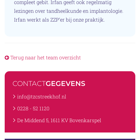
compleet gebit. Irfan geeft ook regelmatig
lezingen over tandheelkunde en implantologie.
Irfan werkt als ZZP’er bij onze praktijk.
Terug naar het team overzicht
CONTACT
GEGEVENS
info@tzcstreekhof.nl
0228 - 52 1120
De Middend 5, 1611 KV Bovenkarspel