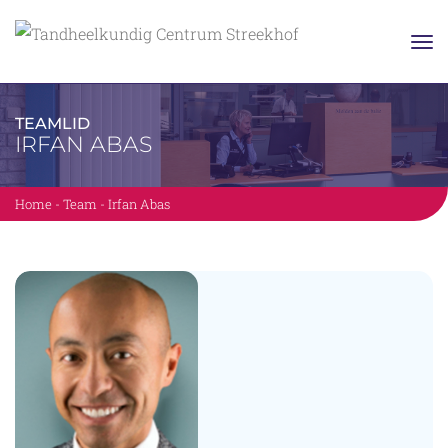
TEAMLID
IRFAN ABAS
Home
-
Team
-
Irfan Abas